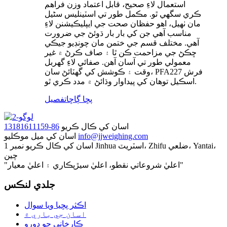
استعمال لاءِ صحيح، قابل اعتماد وزن فراهم
ڪري سگهي ٿو. مڪمل طور تي اسٽينلیس سٹیل
مان ٺهيل، اهو حفظان صحت جي ايپليڪيشنن لاءِ
مناسب آهي جن کي بار بار ڌوئڻ جي ضرورت
آهي. مختلف قسم جي ختمن مان چونڊيو جيڪي
ڇڪڻ جي مزاحمت ڪن ٿا ۽ صاف ڪرڻ ۾ غير
معمولي طور تي آسان آهن. صفائي لاءِ گهربل
وقت ۽ ڪوشش کي گهٽائڻ سان، PFA227 فرش
اسڪيل توهان کي پيداوار وڌائڻ ۾ مدد ڪري ٿو.
پڇا ڳاڇا
تفصيل
اسان کي ڪال ڪريو
86-13181611159
info@jjweighing.com
اسان کي ميل موڪليو
اسان کي ڪال ڪريو
نمبر 1 Jinhua اسٽريٽ، Zhifu ضلعي، Yantai،
چين
"اعليٰ شروعاتي نقطو، اعليٰ سيڙپڪاري ۽ اعليٰ معيار"
جلدي لنڪس
اڪثر پڇيا ويا سوال
اسان جي باري ۾
ڪارخاني جو دورو