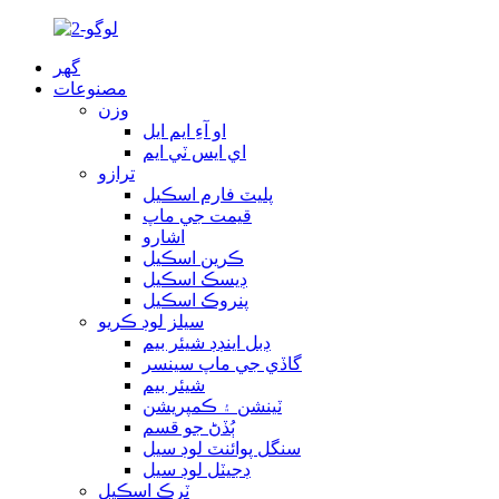
گھر
مصنوعات
وزن
او آءِ ايم ايل
اي ايس ٽي ايم
ترازو
پليٽ فارم اسڪيل
قيمت جي ماپ
اشارو
ڪرين اسڪيل
ڊيسڪ اسڪيل
پنروڪ اسڪيل
سيلز لوڊ ڪريو
ڊبل اينڊڊ شيئر بيم
گاڏي جي ماپ سينسر
شيئر بيم
ٽينشن ۽ ڪمپريشن
ٻُڏڻ جو قسم
سنگل پوائنٽ لوڊ سيل
ڊجيٽل لوڊ سيل
ٽرڪ اسڪيل