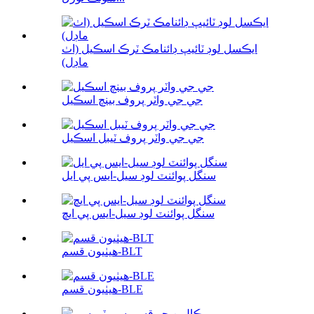
ايڪسل لوڊ ٽائيپ ڊائنامڪ ٽرڪ اسڪيل (اٺ
ماڊل)
جي جي واٽر پروف بينچ اسڪيل
جي جي واٽر پروف ٽيبل اسڪيل
سنگل پوائنٽ لوڊ سيل-ايس پي ايل
سنگل پوائنٽ لوڊ سيل-ايس پي ايڇ
هيٺيون قسم-BLT
هيٺيون قسم-BLE