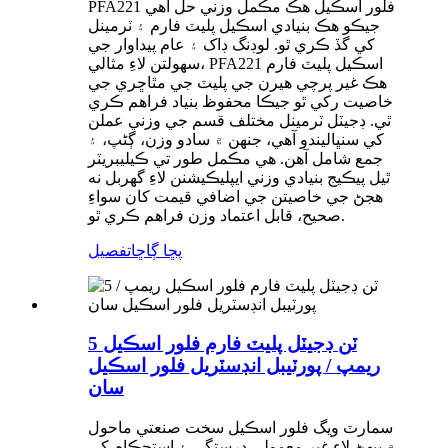
PFA221 فلور اسڪيل هڪ مڪمل وزني حل آهي
جيڪو هڪ بنيادي اسڪيل پليٽ فارم ۽ ٽرمينل
کي گڏ ڪري ٿو. لوڊنگ ڊاک ۽ عام پيداوار جي
سهولتن لاءِ مثالي، PFA221 اسڪيل پليٽ فارم
هڪ غير پرچي هيرن جي پليٽ جي مٿاڇري جي
خاصيت رکي ٿو جيڪا محفوظ بنياد فراهم ڪري
ٿي. ڊجيٽل ٽرمينل مختلف قسم جي وزني عملن
کي سنڀاليندو آهي، جنهن ۾ سادو وزن، ڳڻپ، ۽
جمع شامل آهن. هي مڪمل طور تي ڪيليبريٽر
ٿيل پيڪيج بنيادي وزني ايپليڪيشنن لاءِ گهربل نه
هجڻ جي خاصيتن جي اضافي قيمت کان سواءِ
صحيح، قابل اعتماد وزن فراهم ڪري ٿو.
پڇا ڳاڇا
تفصيل
5 ٽن ڊجيٽل پليٽ فارم فلور اسڪيل
ريمپ / پورٽيبل انڊسٽريل فلور اسڪيل
سان
سمارٽ ويگ فلور اسڪيل سخت صنعتي ماحول
۾ بيهڻ لاءِ غير معمولي درستگي ۽ استحڪام کي