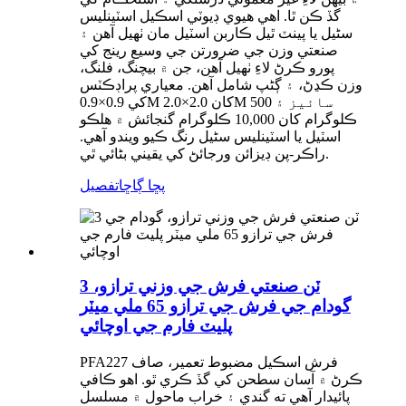
گڏ ڪن ٿا. اهي هيوي ڊيوٽي اسڪيل اسٽينلیس
سٹیل يا پينٽ ٿيل ڪاربن اسٽيل مان ٺهيل آهن ۽
صنعتي وزن جي ضرورتن جي وسيع رينج کي
پورو ڪرڻ لاءِ ٺهيل آهن، جن ۾ بيچنگ، فلنگ،
وزن ڪڍڻ، ۽ ڳڻپ شامل آهن. معياري پراڊڪٽس
کي 0.9×0.9M کان 2.0×2.0M سائيز ۽ 500
ڪلوگرام کان 10,000 ڪلوگرام گنجائش ۾ هلڪو
اسٽيل يا اسٽينلیس سٹیل رنگ ڪيو ويندو آهي.
راڪر-پن ڊيزائن ورجائڻ کي يقيني بڻائي ٿي.
پڇا ڳاڇا
تفصيل
3 ٽن صنعتي فرش جي وزني ترازو،
گودام جي فرش جي ترازو 65 ملي ميٽر
پليٽ فارم جي اوچائي
PFA227 فرش اسڪيل مضبوط تعمير، صاف
ڪرڻ ۾ آسان سطحن کي گڏ ڪري ٿو. اهو ڪافي
پائيدار آهي ته گندي ۽ خراب ماحول ۾ مسلسل