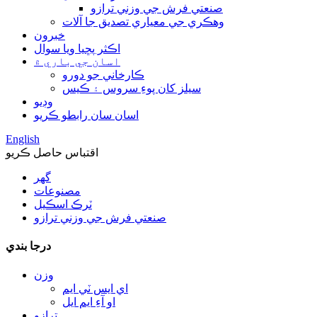
صنعتي فرش جي وزني ترازو
وهڪري جي معياري تصديق جا آلات
خبرون
اڪثر پڇيا ويا سوال
اسان جي باري ۾
ڪارخاني جو دورو
سيلز کان پوءِ سروس ۽ ڪيس
وڊيو
اسان سان رابطو ڪريو
English
اقتباس حاصل ڪريو
گھر
مصنوعات
ٽرڪ اسڪيل
صنعتي فرش جي وزني ترازو
درجا بندي
وزن
اي ايس ٽي ايم
او آءِ ايم ايل
ترازو