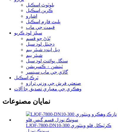
بلوٽوٿ اسڪيل
ڪرين اسڪيل
اشارو
پليٽ فارم اسڪيل
قيمت جي ماپ
سيلز لوڊ ڪريو
ٻُڏڻ جو قسم
ڊجيٽل لوڊ سيل
ڊبل اينڊڊ شيئر بيم
شيئر بيم
سنگل پوائنٽ لوڊ سيل
ٽينشن ۽ ڪمپريشن
گاڏي جي ماپ سينسر
ٽرڪ اسڪيل
صنعتي فرش جي وزني ترازو
وهڪري جي معياري تصديق جا آلات
نمايان مصنوعات
LJQF-7800-DN10-300 ڪرٽيڪل فلو وينٽوري
سونڪ نوزل...