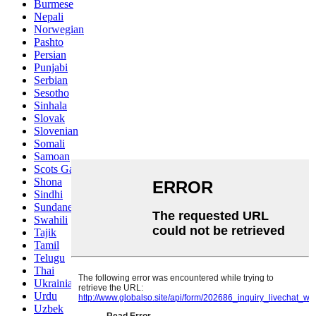
Burmese
Nepali
Norwegian
Pashto
Persian
Punjabi
Serbian
Sesotho
Sinhala
Slovak
Slovenian
Somali
Samoan
Scots Gaelic
Shona
Sindhi
Sundanese
Swahili
Tajik
Tamil
Telugu
Thai
Ukrainian
Urdu
Uzbek