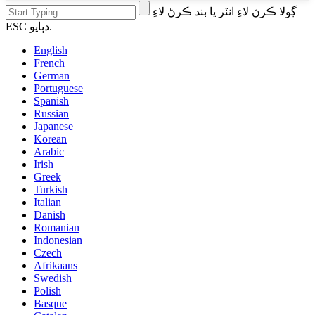
ڳولا ڪرڻ لاءِ انٽر يا بند ڪرڻ لاءِ
ESC دٻايو.
English
French
German
Portuguese
Spanish
Russian
Japanese
Korean
Arabic
Irish
Greek
Turkish
Italian
Danish
Romanian
Indonesian
Czech
Afrikaans
Swedish
Polish
Basque