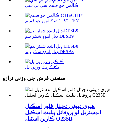
ڪالمن جو قسم-سي ٽي سي
ڪالمن جو قسم-CTB/CTBY
ڊبل اينڊڊ شيئر بيم-DESB9
ڊبل اينڊڊ شيئر بيم-DESB8
ڪنڪريٽ وزني پل
صنعتي فرش جي وزني ترازو
هيوي ڊيوٽي ڊجيٽل فلور اسڪيل
انڊسٽريل لو پروفائل پيليٽ اسڪيل
ڪاربن اسٽيل Q235B