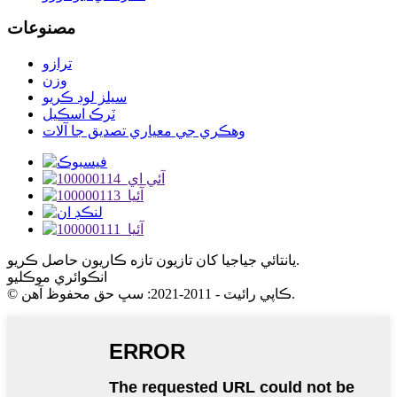
مصنوعات
ترازو
وزن
سيلز لوڊ ڪريو
ٽرڪ اسڪيل
وهڪري جي معياري تصديق جا آلات
يانتائي جياجيا کان تازيون تازه ڪاريون حاصل ڪريو.
انڪوائري موڪليو
© ڪاپي رائيٽ - 2011-2021: سڀ حق محفوظ آهن.