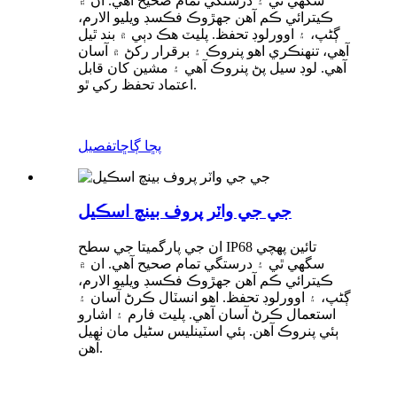
سگهي ٿي ۽ درستگي تمام صحيح آهي. ان ۾
ڪيترائي ڪم آهن جهڙوڪ فڪسڊ ويليو الارم،
ڳڻپ، ۽ اوورلوڊ تحفظ. پليٽ هڪ دٻي ۾ بند ٿيل
آهي، تنهنڪري اهو پنروڪ ۽ برقرار رکڻ ۾ آسان
آهي. لوڊ سيل پڻ پنروڪ آهي ۽ مشين کان قابل
اعتماد تحفظ رکي ٿو.
پڇا ڳاڇا
تفصيل
جي جي واٽر پروف بينچ اسڪيل
ان جي پارگميتا جي سطح IP68 تائين پهچي
سگهي ٿي ۽ درستگي تمام صحيح آهي. ان ۾
ڪيترائي ڪم آهن جهڙوڪ فڪسڊ ويليو الارم،
ڳڻپ، ۽ اوورلوڊ تحفظ. اهو انسٽال ڪرڻ آسان ۽
استعمال ڪرڻ آسان آهي. پليٽ فارم ۽ اشارو
ٻئي پنروڪ آهن. ٻئي اسٽينلیس سٹیل مان ٺهيل
آهن.