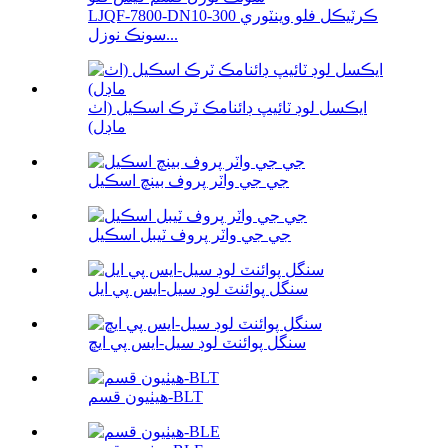
LJQF-7800-DN10-300 ڪرٽيڪل فلو وينٽوري
سونڪ نوزل...
ايڪسل لوڊ ٽائيپ ڊائنامڪ ٽرڪ اسڪيل (اٺ
ماڊل)
جي جي واٽر پروف بينچ اسڪيل
جي جي واٽر پروف ٽيبل اسڪيل
سنگل پوائنٽ لوڊ سيل-ايس پي ايل
سنگل پوائنٽ لوڊ سيل-ايس پي ايڇ
هيٺيون قسم-BLT