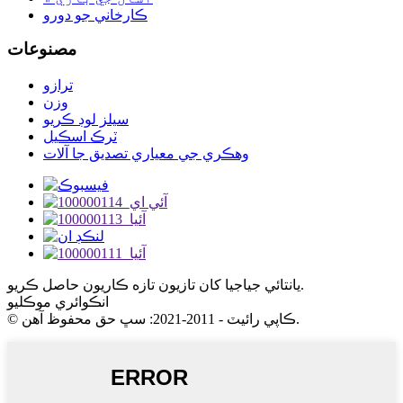
ڪارخاني جو دورو
مصنوعات
ترازو
وزن
سيلز لوڊ ڪريو
ٽرڪ اسڪيل
وهڪري جي معياري تصديق جا آلات
يانتائي جياجيا کان تازيون تازه ڪاريون حاصل ڪريو.
انڪوائري موڪليو
© ڪاپي رائيٽ - 2011-2021: سڀ حق محفوظ آهن.