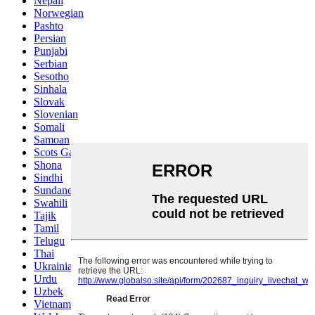
Nepali
Norwegian
Pashto
Persian
Punjabi
Serbian
Sesotho
Sinhala
Slovak
Slovenian
Somali
Samoan
Scots Gaelic
Shona
Sindhi
Sundanese
Swahili
Tajik
Tamil
Telugu
Thai
Ukrainian
Urdu
Uzbek
Vietnamese