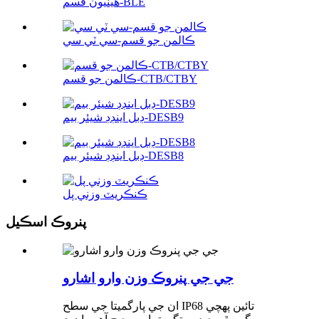
هيٺيون قسم-BLE
ڪالمن جو قسم-سي ٽي سي
ڪالمن جو قسم-CTB/CTBY
ڊبل اينڊڊ شيئر بيم-DESB9
ڊبل اينڊڊ شيئر بيم-DESB8
ڪنڪريٽ وزني پل
پنروڪ اسڪيل
جي جي پنروڪ وزن وارو اشارو
ان جي پارگميتا جي سطح IP68 تائين پهچي