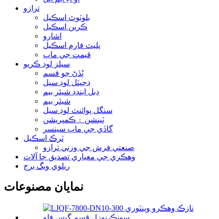
ترازو
بلوٽوٿ اسڪيل
ڪرين اسڪيل
اشارو
پليٽ فارم اسڪيل
قيمت جي ماپ
سيلز لوڊ ڪريو
ٻُڏڻ جو قسم
ڊجيٽل لوڊ سيل
ڊبل اينڊڊ شيئر بيم
شيئر بيم
سنگل پوائنٽ لوڊ سيل
ٽينشن ۽ ڪمپريشن
گاڏي جي ماپ سينسر
ٽرڪ اسڪيل
صنعتي فرش جي وزني ترازو
وهڪري جي معياري تصديق جا آلات
ريلوي ويگ برج
نمايان مصنوعات