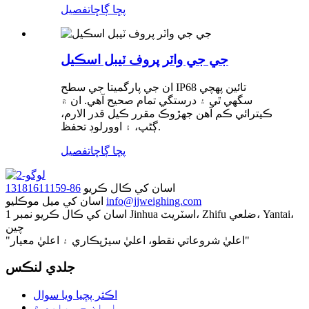
پڇا ڳاڇا
تفصيل
جي جي واٽر پروف ٽيبل اسڪيل
ان جي پارگميتا جي سطح IP68 تائين پهچي
سگهي ٿي ۽ درستگي تمام صحيح آهي. ان ۾
ڪيترائي ڪم آهن جهڙوڪ مقرر ڪيل قدر الارم،
ڳڻپ، ۽ اوورلوڊ تحفظ.
پڇا ڳاڇا
تفصيل
اسان کي ڪال ڪريو
86-13181611159
info@jjweighing.com
اسان کي ميل موڪليو
اسان کي ڪال ڪريو
نمبر 1 Jinhua اسٽريٽ، Zhifu ضلعي، Yantai،
چين
"اعليٰ شروعاتي نقطو، اعليٰ سيڙپڪاري ۽ اعليٰ معيار"
جلدي لنڪس
اڪثر پڇيا ويا سوال
اسان جي باري ۾