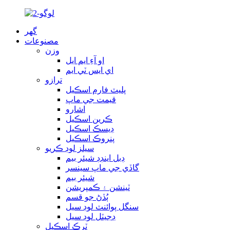
گھر
مصنوعات
وزن
او آءِ ايم ايل
اي ايس ٽي ايم
ترازو
پليٽ فارم اسڪيل
قيمت جي ماپ
اشارو
ڪرين اسڪيل
ڊيسڪ اسڪيل
پنروڪ اسڪيل
سيلز لوڊ ڪريو
ڊبل اينڊڊ شيئر بيم
گاڏي جي ماپ سينسر
شيئر بيم
ٽينشن ۽ ڪمپريشن
ٻُڏڻ جو قسم
سنگل پوائنٽ لوڊ سيل
ڊجيٽل لوڊ سيل
ٽرڪ اسڪيل